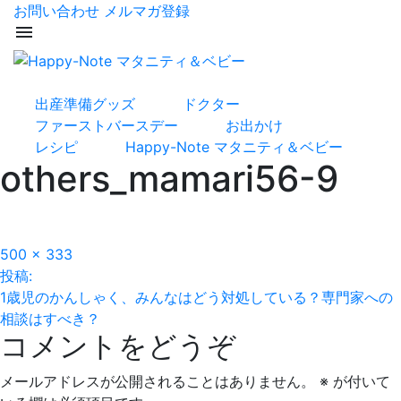
お問い合わせ
メルマガ登録
menu
出産準備グッズ
ドクター
ファーストバースデー
お出かけ
レシピ
Happy-Note マタニティ＆ベビー
others_mamari56-9
フ
500 × 333
投
ル
投稿:
サ
1歳児のかんしゃく、みんなはどう対処している？専門家への
稿
イ
相談はすべき？
コメントをどうぞ
ズ
ナ
ビ
メールアドレスが公開されることはありません。
※
が付いて