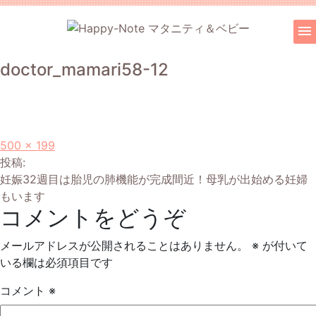
menu
doctor_mamari58-12
フ
500 × 199
投
ル
投稿:
サ
妊娠32週目は胎児の肺機能が完成間近！母乳が出始める妊婦
稿
イ
もいます
コメントをどうぞ
ズ
ナ
ビ
メールアドレスが公開されることはありません。
※
が付いて
いる欄は必須項目です
ゲ
コメント
※
ー