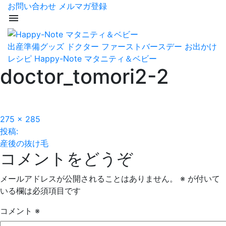
お問い合わせ
メルマガ登録
menu
出産準備グッズ
ドクター
ファーストバースデー
お出かけ
レシピ
Happy-Note マタニティ＆ベビー
doctor_tomori2-2
フ
275 × 285
投
ル
投稿:
サ
産後の抜け毛
稿
コメントをどうぞ
イ
ズ
ナ
メールアドレスが公開されることはありません。
※
が付いて
ビ
いる欄は必須項目です
ゲ
コメント
※