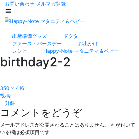
お問い合わせ
メルマガ登録
menu
出産準備グッズ
ドクター
ファーストバースデー
お出かけ
レシピ
Happy-Note マタニティ＆ベビー
birthday2-2
フ
350 × 416
投
ル
投稿:
サ
一升餅
稿
コメントをどうぞ
イ
ズ
ナ
メールアドレスが公開されることはありません。
※
が付いて
ビ
いる欄は必須項目です