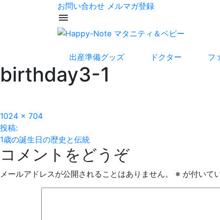
お問い合わせ
メルマガ登録
menu
出産準備グッズ
ドクター
フ
birthday3-1
フ
1024 × 704
投
ル
投稿:
サ
1歳の誕生日の歴史と伝統
稿
コメントをどうぞ
イ
ズ
ナ
メールアドレスが公開されることはありません。
※
が付いて
ビ
ゲ