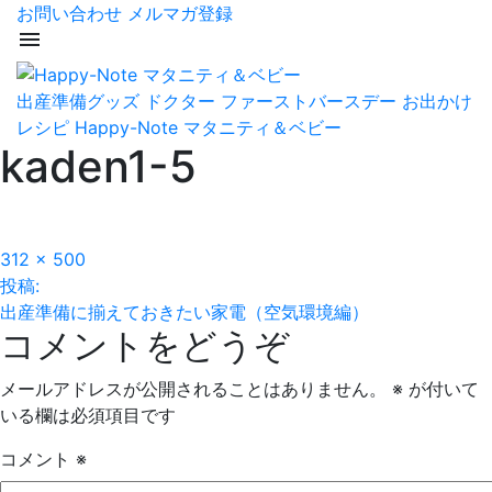
お問い合わせ
メルマガ登録
menu
出産準備グッズ
ドクター
ファーストバースデー
お出かけ
レシピ
Happy-Note マタニティ＆ベビー
kaden1-5
フ
312 × 500
投
ル
投稿:
サ
出産準備に揃えておきたい家電（空気環境編）
稿
コメントをどうぞ
イ
ズ
ナ
メールアドレスが公開されることはありません。
※
が付いて
ビ
いる欄は必須項目です
ゲ
コメント
※