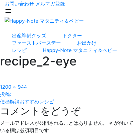
お問い合わせ
メルマガ登録
menu
出産準備グッズ
ドクター
ファーストバースデー
お出かけ
レシピ
Happy-Note マタニティ＆ベビー
recipe_2-eye
フ
1200 × 944
投
ル
投稿:
サ
便秘解消おすすめレシピ
稿
コメントをどうぞ
イ
ズ
ナ
メールアドレスが公開されることはありません。
※
が付いて
ビ
いる欄は必須項目です